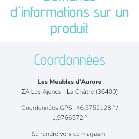
canapés et fauteuils
d'informations sur un
séjours
produit
meubles de complément
Coordonnées
chambres et dressing
décoration
Les Meubles d'Aurore
ZA Les Ajoncs
-
La Châtre
(
36400
)
Coordonnées GPS : 46,5752128 ° /
1,9766572 °
Se rendre vers ce magasin :