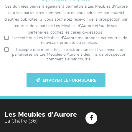
https://www.bloctel.gouv.fr
.
Ces données peuvent également permettre à Les Meubles d'Aurore
et à ses partenaires commerciaux de vous adresser par courriel
d’autres publicités. Si vous souhaitez recevoir de la prospection par
courriel de la part de Les Meubles d'Aurore et/ou de ses
partenaires, cochez les cases ci-dessous :
J’accepte que Les Meubles d'Aurore me propose par courriel de
nouveaux produits ou services.
J’accepte que mon adresse électronique soit transmise aux
partenaires de Les Meubles d'Aurore à des fins de prospection
commerciale par courriel.
ENVOYER LE FORMULAIRE
Les Meubles d'Aurore
La Châtre (36)