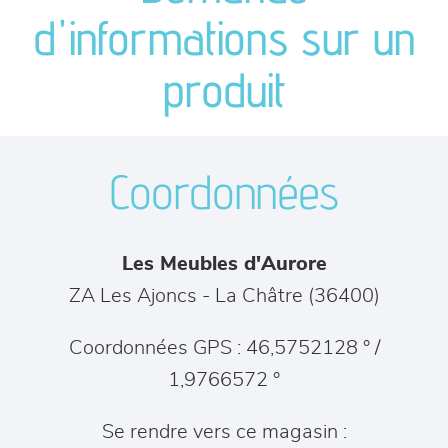
canapés et fauteuils
d'informations sur un
séjours
produit
meubles de complément
Coordonnées
chambres et dressing
décoration
Les Meubles d'Aurore
ZA Les Ajoncs
-
La Châtre
(
36400
)
Coordonnées GPS : 46,5752128 ° /
1,9766572 °
Se rendre vers ce magasin :