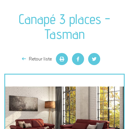
canapés et fauteuils
Canapé 3 places -
séjours
Tasman
meubles de complément
chambres et dressing
Retour liste
décoration