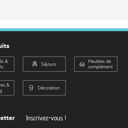
its
és &
Meubles de
Séjours
ls
complément
es &
Décoration
g
Inscrivez-vous !
etter