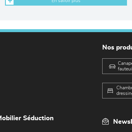
En savoir plus
Nos produ
Canap
fauteui
Chambr
dressin
obilier Séduction
Newsl