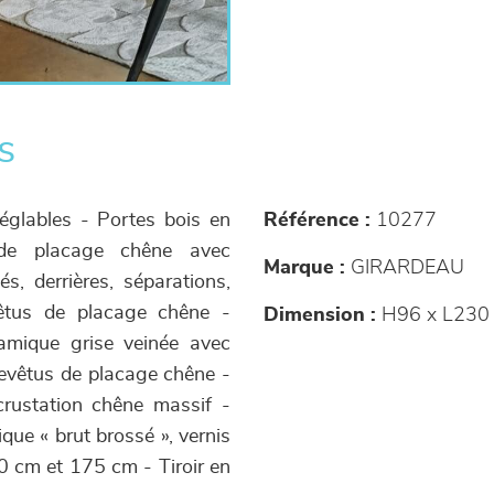
s
réglables - Portes bois en
Référence :
10277
 de placage chêne avec
Marque :
GIRARDEAU
s, derrières, séparations,
vêtus de placage chêne -
Dimension :
H96 x L230 
amique grise veinée avec
evêtus de placage chêne -
ncrustation chêne massif -
lique « brut brossé », vernis
00 cm et 175 cm - Tiroir en