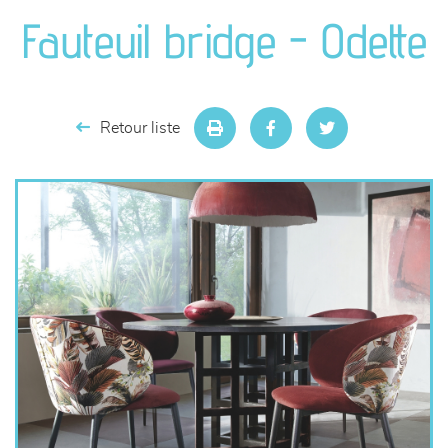
canapés et fauteuils
Fauteuil bridge - Odette
séjours
meubles de complément
Retour liste
chambres et dressing
décoration