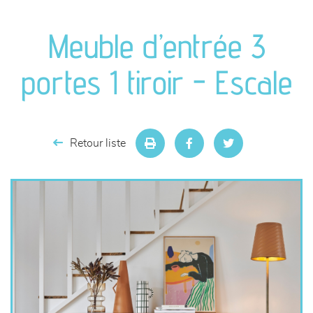
canapés et fauteuils
Meuble d’entrée 3
séjours
portes 1 tiroir - Escale
meubles de complément
chambres et dressing
Retour liste
décoration