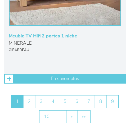
Meuble TV Hifi 2 portes 1 niche
MINERALE
GIRARDEAU
En savoir plus
1
2
3
4
5
6
7
8
9
10
…
»
»»